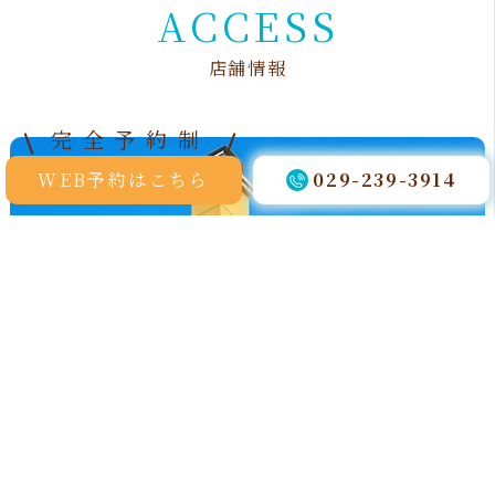
A
C
C
E
S
S
店
舗
情
報
完全予約制
WEB予約はこちら
029-239-3914