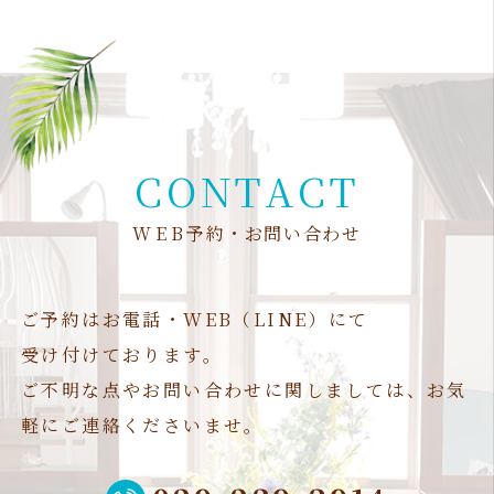
C
O
N
T
A
C
T
W
E
B
予
約
・
お
問
い
合
わ
せ
ご予約はお電話・WEB（LINE）にて
受け付けております。
ご不明な点やお問い合わせに関しましては、お気
軽にご連絡くださいませ。