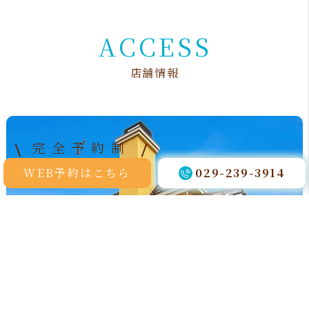
A
C
C
E
S
S
店
舗
情
報
完全予約制
WEB予約はこちら
029-239-3914