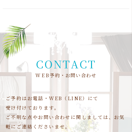
C
O
N
T
A
C
T
W
E
B
予
約
・
お
問
い
合
わ
せ
ご予約はお電話・WEB（LINE）にて
受け付けております。
ご不明な点やお問い合わせに関しましては、お気
軽にご連絡くださいませ。