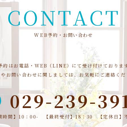
C
O
N
T
A
C
T
W
E
B
予
約
・
お
問
い
合
わ
せ
予約はお電話・WEB（LINE）にて
受け付けておりま
点やお問い合わせに関しましては、お気軽にご連絡くだ
029-239-39
業時間】10：00-
【最終受付】18：30
【定休日】