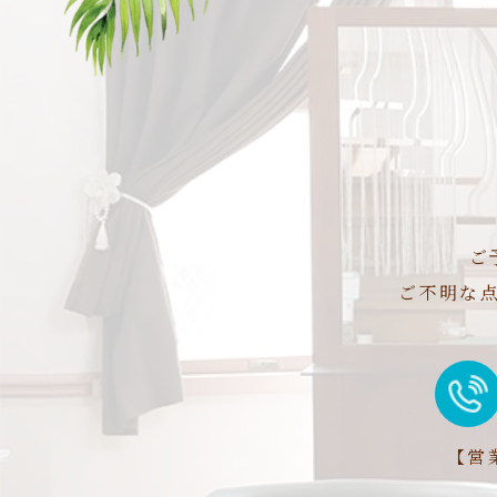
ご
ご不明な
【営