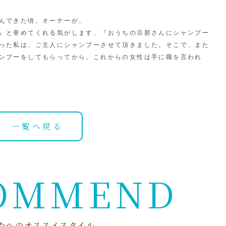
んできた頃、オーナーが、
』と誉めてくれる気がします、『おうちの旦那さんにシャンプー
った私は、ご主人にシャンプーさせて頂きました。そこで、また
ンプーをしてもらってから、これからの女性は手に職を言われ
一覧へ戻る
O
M
M
E
N
D
た
へ
の
オ
ス
ス
メ
ス
タ
イ
ル