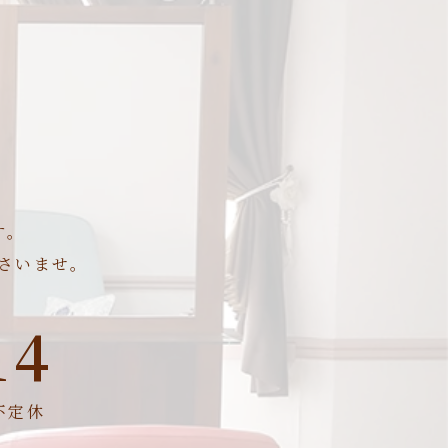
す。
さいませ。
14
不定休