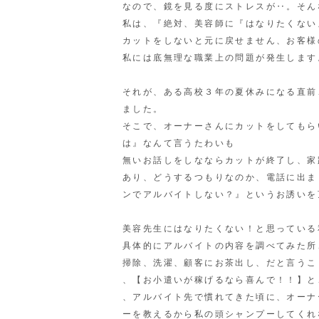
なので、鏡を見る度にストレスが‥。そん
私は、『絶対、美容師に『はなりたくない
カットをしないと元に戻せません、お客様
私には底無理な職業上の問題が発生します
それが、ある高校３年の夏休みになる直前
ました。
そこで、オーナーさんにカットをしてもら
は』なんて言うたわいも
無いお話しをしなならカットが終了し
、家
あり、どうするつもりなのか、電話に出ま
ンでアルバイトしない？』というお誘いを
美容先生にはなりたくない！と思っている
具体的にアルバイトの内容を調べてみた所
掃除、洗濯、顧客にお茶出し、だと言うこ
、【お小遣いが稼げるなら喜んで！！】と
、アルバイト先で慣れてきた頃に、オーナ
ーを教えるから私の頭シャンプーしてくれ